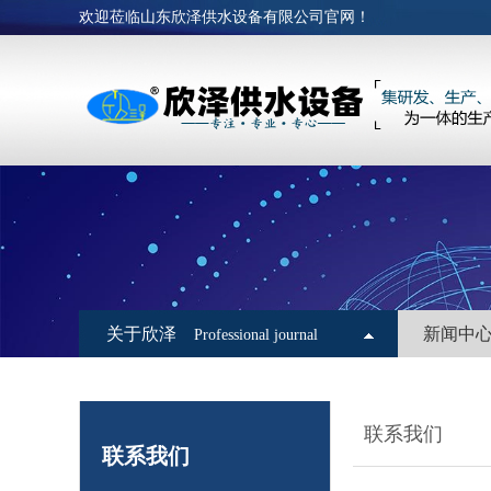
欢迎莅临山东欣泽供水设备有限公司官网！
关于欣泽
新闻中
Professional journal
联系我们
联系我们