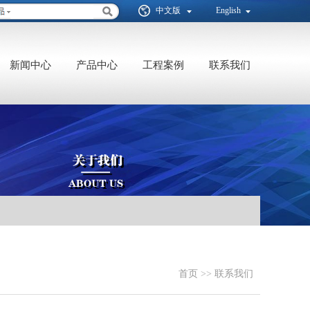
中文版
English
新闻中心
产品中心
工程案例
联系我们
首页
>>
联系我们