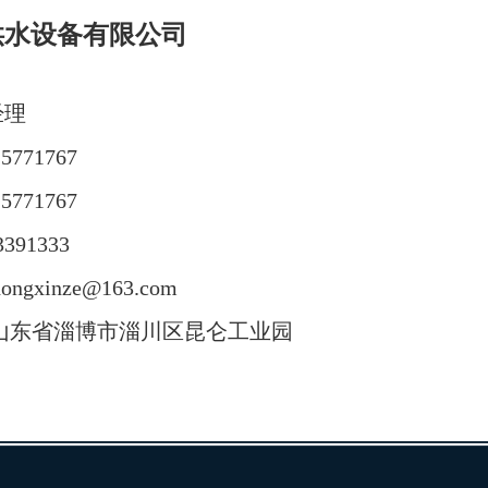
供水设备有限公司
经理
-5771767
5771767
391333
ngxinze@163.com
山东省淄博市淄川区昆仑工业园