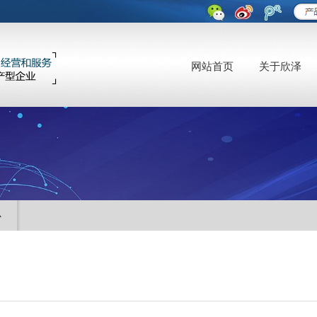
网站首页
关于欣泽
心