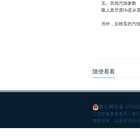
五。其他汽蚀参数
吸上真空度Hs是从泵基
另外，反映泵的汽蚀性
随便看看
鲁公网安备 3703020
工信部备案
备案号：鲁ICP
版权所有：山东欣泽供