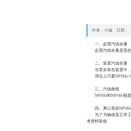
作者：小编 日期：
一。必需汽蚀余量
必需汽蚀余量是泵的特性
二。装置汽蚀余量
当泵安装在装置中，可根
理论上只要NPSHa>N
三。汽蚀曲线
NPSHa和NPSHr
四。离心泵的NPSH
为了为确保泵正常工作不发
考资料取值